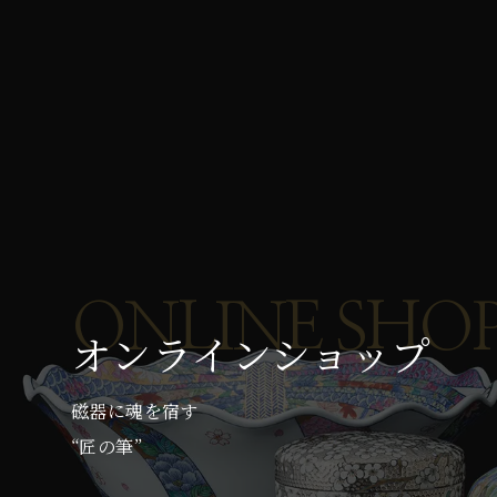
ONLINE SHO
オンラインショップ
磁器に魂を宿す
“匠の筆”