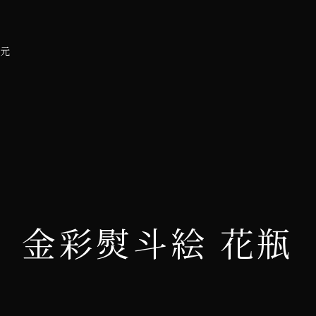
元
金彩熨斗絵 花瓶