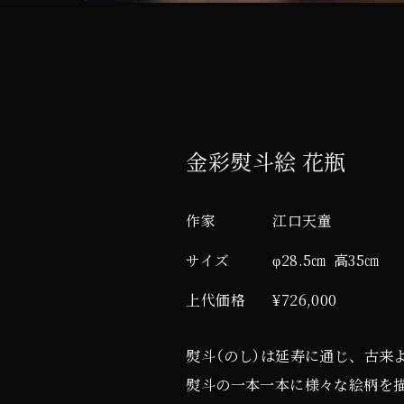
金彩熨斗絵 花瓶
作家
江口天童
サイズ
φ
28.5
㎝
高
35
㎝
上代価格
¥
726,000
熨斗（のし）は延寿に通じ、古来
熨斗の一本一本に様々な絵柄を