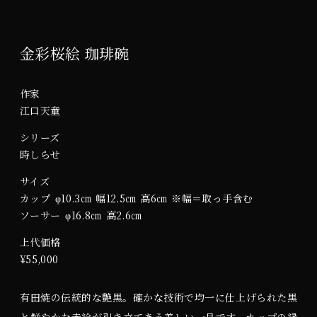
金彩桜絵 珈琲碗
作家
江口天童
シリーズ
時しらせ
サイズ
カップ
φ
10.3
㎝
幅
12.5
㎝
高
6
㎝
※
幅＝取っ手含む
ソーサー
φ
16.8
㎝
高
2.6
㎝
上代価格
¥
55,000
有田焼の伝統的な艶黒。確かな技術で均一に仕上げられた黒