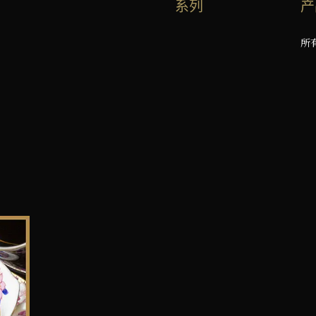
系列
产
所