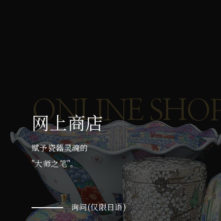
ONLINE SHO
网上商店
赋予瓷器灵魂的
"大师之笔"。
询问(仅限日语)