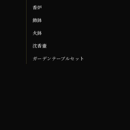
香炉
飾鉢
火鉢
沈香壷
ガーデンテーブルセット