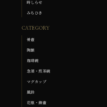
時しらせ
みちひき
CATEGORY
骨壺
陶額
珈琲碗
急須・煎茶碗
マグカップ
風鈴
花瓶・飾壷